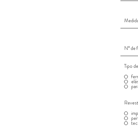
Tipo d
fer
elá
par
Reves
im
per
tec