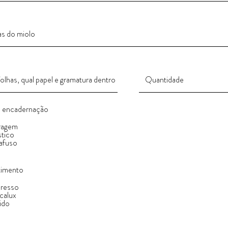
e encadernação
ragem
stico
afuso
timento
presso
calux
ido