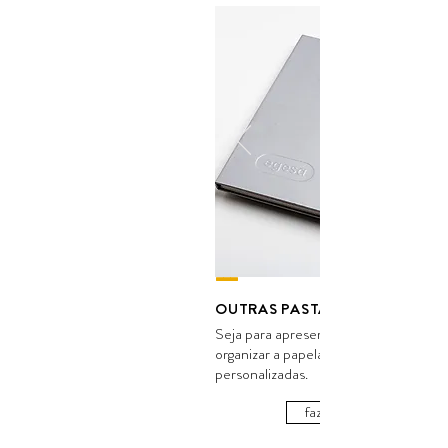
---
OUTRAS PASTAS
Seja para apresentar produtos, ideias 
organizar a papelada, fazemos pastas
personalizadas.
fazer orçamento