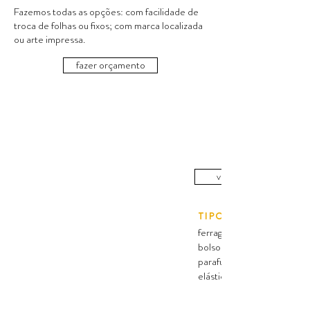
Fazemos todas as opções: com facilidade de
troca de folhas ou fixos; com marca localizada
ou arte impressa.
fazer orçamento
---
O QUE & COMO FAZEMOS
ver portfólio
TIPO
ferragem (fichário)
bolso porta papéis
parafuso
elástico